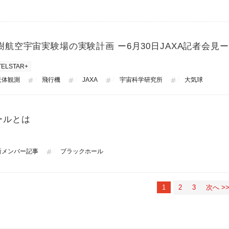
大樹航空宇宙実験場の実験計画 ー6月30日JAXA記者会見ー
TELSTAR+
天体観測
飛行機
JAXA
宇宙科学研究所
大気球
ールとは
新メンバー記事
ブラックホール
1
2
3
次へ >