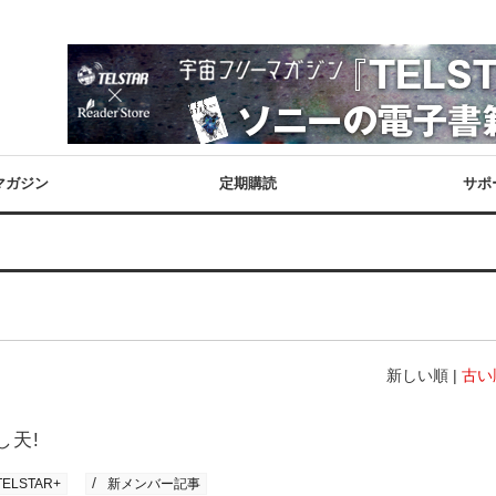
マガジン
定期購読
サポ
新しい順 |
古い
し天!
TELSTAR+
新メンバー記事