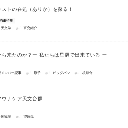
ーストの在処（ありか）を探る！
WEB特集
天文学
研究紹介
から来たのか？ー 私たちは星屑で出来ている ー
新メンバー記事
原子
ビッグバン
核融合
マウナケア天文台群
天体観測
望遠鏡